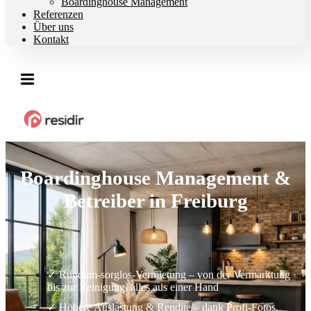
Boardinghouse Management
Referenzen
Über uns
Kontakt
Boardinghouse Management &
Betreiber in Freiburg
✓ Rundum-sorglos-Vermietung – von der Vermarktung
bis zur Reinigung, alles aus einer Hand
✓ Höhere Auslastung & Rendite – dank Profi-Fotos,