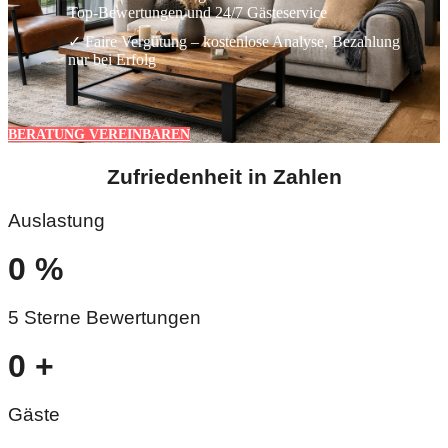
Top-Bewertungen und 24/7 Gästeservice
✓ Faire Vergütung – kostenlose Analyse, Bezahlung
nur bei Erfolg
BERATUNG VEREINBAREN
Zufriedenheit in Zahlen
Auslastung
0
%
5 Sterne Bewertungen
0
+
Gäste