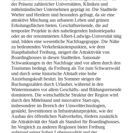
der Präsenz zahlreicher Universitäten, Kliniken und
mittelständischer Unternehmen geprägt ist. Die Stadtteile
Wiehre und Herdern sind besonders gefragt, da sie eine
attraktive Mischung aus urbanem Leben und grünen
Erholungsflächen bieten. Geschäftsreisende, die auf
temporäre Projekte in den naheliegenden Industrieparks
oder an der renommierten Albert-Ludwigs-Universität tätig
sind, bilden eine wesentliche Nachfragegruppe. Die Nähe
zu bedeutenden Verkehrsknotenpunkten, wie dem
Hauptbahnhof Freiburg, steigert die Attraktivität von
Boardinghouses in diesen Stadtteilen. Saisonale
Schwankungen in der Nachfrage sind vor allem durch den
Tourismus bedingt, da Freiburg als Tor zum Schwarzwald
und durch seine historische Altstadt eine hohe
Anziehungskraft besitzt. Im Sommer steigen die
Buchungszahlen durch Urlauber, während in den
Wintermonaten vor allem Geschäfts- und Bildungsreisende
dominieren. Die wirtschaftliche Struktur der Region wird
durch den Mittelstand und innovative Start-ups,
insbesondere im Bereich der Umwelttechnologien,
gestärkt. Investitionen in Infrastrukturprojekte, wie der
Ausbau des öffentlichen Nahverkehrs, fördern zusätzlich
die Attraktivität der Stadt als Standort für Boardinghouses.
Im Vergleich zu anderen Regionen bietet Freiburg
aufgrund seiner hohen Lebensqualität und der