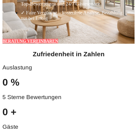
Top-Bewertungen und 24/7 Gästeservice
✓ Faire Vergütung – kostenlose Analyse, Bezahlung
nur bei Erfolg
BERATUNG VEREINBAREN
Zufriedenheit in Zahlen
Auslastung
0
%
5 Sterne Bewertungen
0
+
Gäste