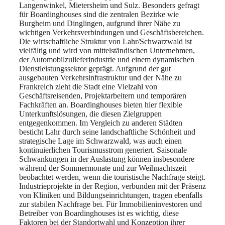
Langenwinkel, Mietersheim und Sulz. Besonders gefragt
für Boardinghouses sind die zentralen Bezirke wie
Burgheim und Dinglingen, aufgrund ihrer Nähe zu
wichtigen Verkehrsverbindungen und Geschäftsbereichen.
Die wirtschaftliche Struktur von Lahr/Schwarzwald ist
vielfältig und wird von mittelständischen Unternehmen,
der Automobilzulieferindustrie und einem dynamischen
Dienstleistungssektor geprägt. Aufgrund der gut
ausgebauten Verkehrsinfrastruktur und der Nähe zu
Frankreich zieht die Stadt eine Vielzahl von
Geschäftsreisenden, Projektarbeitern und temporären
Fachkräften an. Boardinghouses bieten hier flexible
Unterkunftslösungen, die diesen Zielgruppen
entgegenkommen. Im Vergleich zu anderen Städten
besticht Lahr durch seine landschaftliche Schönheit und
strategische Lage im Schwarzwald, was auch einen
kontinuierlichen Tourismusstrom generiert. Saisonale
Schwankungen in der Auslastung können insbesondere
während der Sommermonate und zur Weihnachtszeit
beobachtet werden, wenn die touristische Nachfrage steigt.
Industrieprojekte in der Region, verbunden mit der Präsenz
von Kliniken und Bildungseinrichtungen, tragen ebenfalls
zur stabilen Nachfrage bei. Für Immobilieninvestoren und
Betreiber von Boardinghouses ist es wichtig, diese
Faktoren bei der Standortwahl und Konzeption ihrer