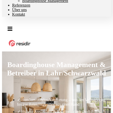
Boardinghouse Management
Referenzen
Über uns
Kontakt
Boardinghouse Management &
Betreiber in Lahr/Schwarzwald
✓ Rundum-sorglos-Vermietung – von der Vermarktung
bis zur Reinigung, alles aus einer Hand
✓ Höhere Auslastung & Rendite – dank Profi-Fotos,