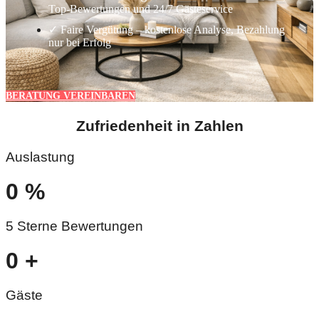
Top-Bewertungen und 24/7 Gästeservice
✓ Faire Vergütung – kostenlose Analyse, Bezahlung
nur bei Erfolg
BERATUNG VEREINBAREN
Zufriedenheit in Zahlen
Auslastung
0
%
5 Sterne Bewertungen
0
+
Gäste