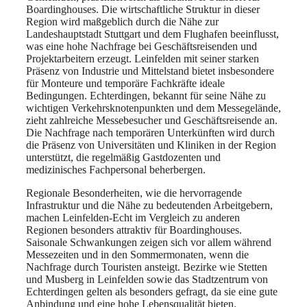
Boardinghouses. Die wirtschaftliche Struktur in dieser
Region wird maßgeblich durch die Nähe zur
Landeshauptstadt Stuttgart und dem Flughafen beeinflusst,
was eine hohe Nachfrage bei Geschäftsreisenden und
Projektarbeitern erzeugt. Leinfelden mit seiner starken
Präsenz von Industrie und Mittelstand bietet insbesondere
für Monteure und temporäre Fachkräfte ideale
Bedingungen. Echterdingen, bekannt für seine Nähe zu
wichtigen Verkehrsknotenpunkten und dem Messegelände,
zieht zahlreiche Messebesucher und Geschäftsreisende an.
Die Nachfrage nach temporären Unterkünften wird durch
die Präsenz von Universitäten und Kliniken in der Region
unterstützt, die regelmäßig Gastdozenten und
medizinisches Fachpersonal beherbergen.
Regionale Besonderheiten, wie die hervorragende
Infrastruktur und die Nähe zu bedeutenden Arbeitgebern,
machen Leinfelden-Echt im Vergleich zu anderen
Regionen besonders attraktiv für Boardinghouses.
Saisonale Schwankungen zeigen sich vor allem während
Messezeiten und in den Sommermonaten, wenn die
Nachfrage durch Touristen ansteigt. Bezirke wie Stetten
und Musberg in Leinfelden sowie das Stadtzentrum von
Echterdingen gelten als besonders gefragt, da sie eine gute
Anbindung und eine hohe Lebensqualität bieten.