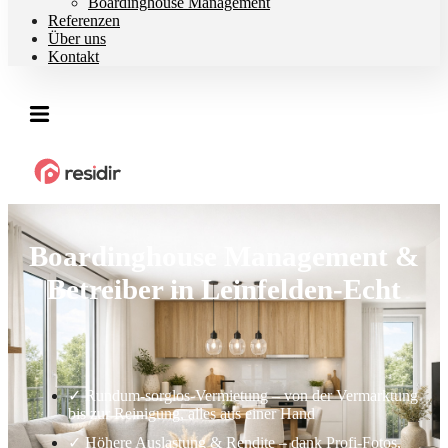
Boardinghouse Management
Referenzen
Über uns
Kontakt
Boardinghouse Management &
Betreiber in Leinfelden-Echt
✓ Rundum-sorglos-Vermietung – von der Vermarktung
bis zur Reinigung, alles aus einer Hand
✓ Höhere Auslastung & Rendite – dank Profi-Fotos,