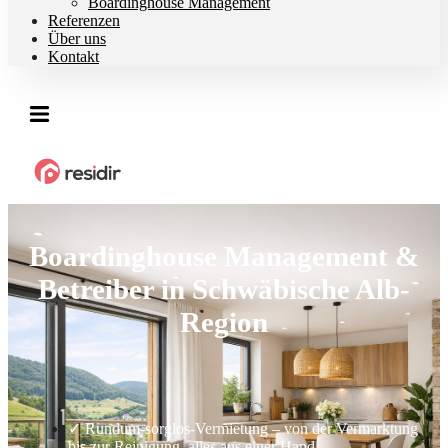
Boardinghouse Management
Referenzen
Über uns
Kontakt
Boardinghouse Management &
Betreiber in Schwäbische Alb-
Region
✓ Rundum-sorglos-Vermietung – von der Vermarktung
bis zur Reinigung, alles aus einer Hand