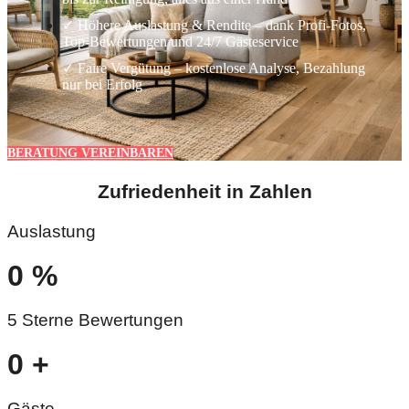
✓ Höhere Auslastung & Rendite – dank Profi-Fotos,
Top-Bewertungen und 24/7 Gästeservice
✓ Faire Vergütung – kostenlose Analyse, Bezahlung
nur bei Erfolg
BERATUNG VEREINBAREN
Zufriedenheit in Zahlen
Auslastung
0
%
5 Sterne Bewertungen
0
+
Gäste