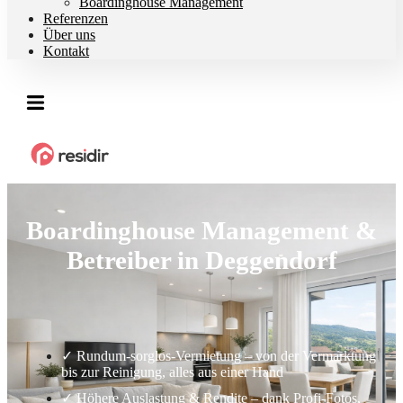
Boardinghouse Management
Referenzen
Über uns
Kontakt
Boardinghouse Management &
Betreiber in Deggendorf
✓ Rundum-sorglos-Vermietung – von der Vermarktung
bis zur Reinigung, alles aus einer Hand
✓ Höhere Auslastung & Rendite – dank Profi-Fotos,