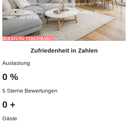
Top-Bewertungen und 24/7 Gästeservice
✓ Faire Vergütung – kostenlose Analyse, Bezahlung
nur bei Erfolg
BERATUNG VEREINBAREN
Zufriedenheit in Zahlen
Auslastung
0
%
5 Sterne Bewertungen
0
+
Gäste