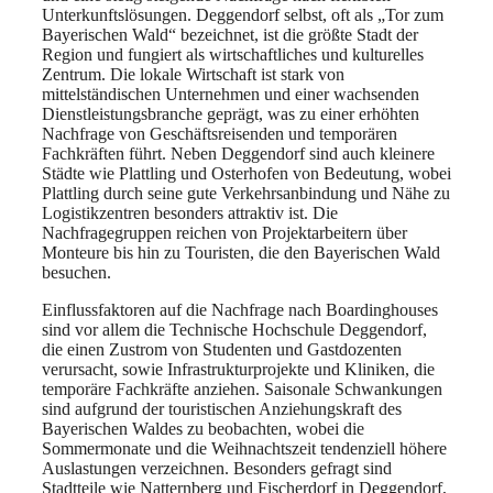
Unterkunftslösungen. Deggendorf selbst, oft als „Tor zum
Bayerischen Wald“ bezeichnet, ist die größte Stadt der
Region und fungiert als wirtschaftliches und kulturelles
Zentrum. Die lokale Wirtschaft ist stark von
mittelständischen Unternehmen und einer wachsenden
Dienstleistungsbranche geprägt, was zu einer erhöhten
Nachfrage von Geschäftsreisenden und temporären
Fachkräften führt. Neben Deggendorf sind auch kleinere
Städte wie Plattling und Osterhofen von Bedeutung, wobei
Plattling durch seine gute Verkehrsanbindung und Nähe zu
Logistikzentren besonders attraktiv ist. Die
Nachfragegruppen reichen von Projektarbeitern über
Monteure bis hin zu Touristen, die den Bayerischen Wald
besuchen.
Einflussfaktoren auf die Nachfrage nach Boardinghouses
sind vor allem die Technische Hochschule Deggendorf,
die einen Zustrom von Studenten und Gastdozenten
verursacht, sowie Infrastrukturprojekte und Kliniken, die
temporäre Fachkräfte anziehen. Saisonale Schwankungen
sind aufgrund der touristischen Anziehungskraft des
Bayerischen Waldes zu beobachten, wobei die
Sommermonate und die Weihnachtszeit tendenziell höhere
Auslastungen verzeichnen. Besonders gefragt sind
Stadtteile wie Natternberg und Fischerdorf in Deggendorf,