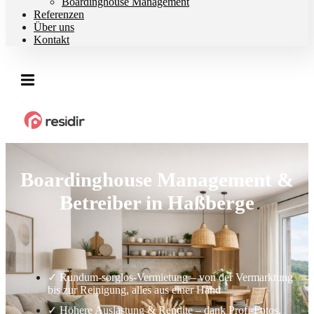
Boardinghouse Management
Referenzen
Über uns
Kontakt
Boardinghouse Management &
Betreiber in Haßberge
✓ Rundum-sorglos-Vermietung – von der Vermarktung
bis zur Reinigung, alles aus einer Hand
✓ Höhere Auslastung & Rendite – dank Profi-Fotos,