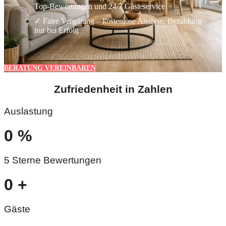
Top-Bewertungen und 24/7 Gästeservice
✓ Faire Vergütung – kostenlose Analyse, Bezahlung
nur bei Erfolg
BERATUNG VEREINBAREN
Zufriedenheit in Zahlen
Auslastung
0
%
5 Sterne Bewertungen
0
+
Gäste