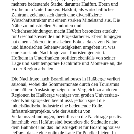
mehrere bedeutende Städte, darunter Haßfurt, Ebern und
Hofheim in Unterfranken. Haßfurt, als wirtschaftliches
Zentrum, zeichnet sich durch eine diversifizierte
Wirtschaftsstruktur mit einem starken Mittelstand aus. Die
Nähe zu industriellen Standorten und
Verkehrsanbindungen macht Haßfurt besonders attraktiv
für Geschäftsreisende und Projektarbeiter. Ebern hingegen
hat einen stärkeren touristischen Fokus, da es von Natur
und historischen Sehenswürdigkeiten umgeben ist, was
eine konstante Nachfrage von Touristen generiert.
Hofheim in Unterfranken profitiert ebenfalls von seiner
Lage und zieht temporäre Fachkräfte und Monteure an, die
in der Region arbeiten.
Die Nachfrage nach Boardinghouses in Haßberge variiert
saisonal, wobei die Sommermonate durch den Tourismus
eine höhere Auslastung zeigen. Im Vergleich zu anderen
Regionen ist Haßberge weniger von großen Universitäts-
oder Klinikprojekten beeinflusst, jedoch spielt die
mittelständische Industrie eine bedeutende Rolle.
Infrastrukturprojekte, wie der Ausbau von
Verkehrsverbindungen, beeinflussen die Nachfrage positiv.
Innerhalb von Haßfurt sind besonders die Stadtteile nahe
dem Bahnhof und das Industriegebiet für Boardinghouses
gefragt, da sie eine optimale Lage für Pendler bieten. In