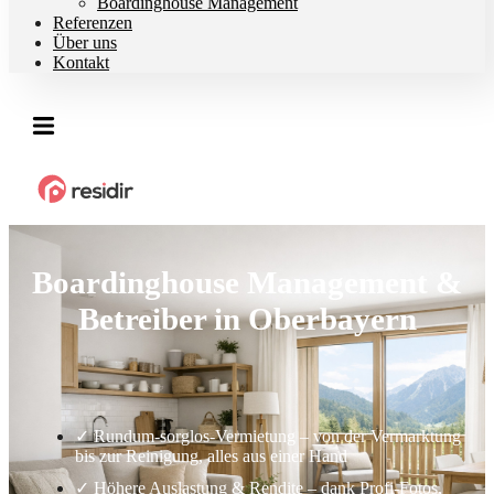
Boardinghouse Management
Referenzen
Über uns
Kontakt
Boardinghouse Management &
Betreiber in Oberbayern
✓ Rundum-sorglos-Vermietung – von der Vermarktung
bis zur Reinigung, alles aus einer Hand
✓ Höhere Auslastung & Rendite – dank Profi-Fotos,