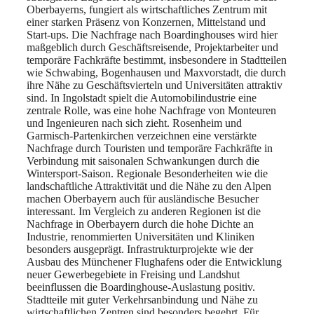
Oberbayerns, fungiert als wirtschaftliches Zentrum mit
einer starken Präsenz von Konzernen, Mittelstand und
Start-ups. Die Nachfrage nach Boardinghouses wird hier
maßgeblich durch Geschäftsreisende, Projektarbeiter und
temporäre Fachkräfte bestimmt, insbesondere in Stadtteilen
wie Schwabing, Bogenhausen und Maxvorstadt, die durch
ihre Nähe zu Geschäftsvierteln und Universitäten attraktiv
sind. In Ingolstadt spielt die Automobilindustrie eine
zentrale Rolle, was eine hohe Nachfrage von Monteuren
und Ingenieuren nach sich zieht. Rosenheim und
Garmisch-Partenkirchen verzeichnen eine verstärkte
Nachfrage durch Touristen und temporäre Fachkräfte in
Verbindung mit saisonalen Schwankungen durch die
Wintersport-Saison. Regionale Besonderheiten wie die
landschaftliche Attraktivität und die Nähe zu den Alpen
machen Oberbayern auch für ausländische Besucher
interessant. Im Vergleich zu anderen Regionen ist die
Nachfrage in Oberbayern durch die hohe Dichte an
Industrie, renommierten Universitäten und Kliniken
besonders ausgeprägt. Infrastrukturprojekte wie der
Ausbau des Münchener Flughafens oder die Entwicklung
neuer Gewerbegebiete in Freising und Landshut
beeinflussen die Boardinghouse-Auslastung positiv.
Stadtteile mit guter Verkehrsanbindung und Nähe zu
wirtschaftlichen Zentren sind besonders begehrt. Für