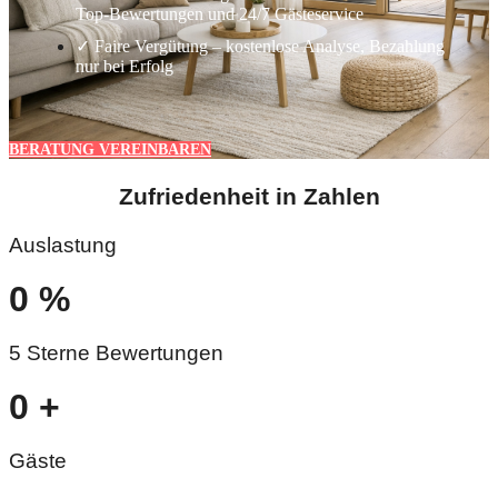
Top-Bewertungen und 24/7 Gästeservice
✓ Faire Vergütung – kostenlose Analyse, Bezahlung
nur bei Erfolg
BERATUNG VEREINBAREN
Zufriedenheit in Zahlen
Auslastung
0
%
5 Sterne Bewertungen
0
+
Gäste