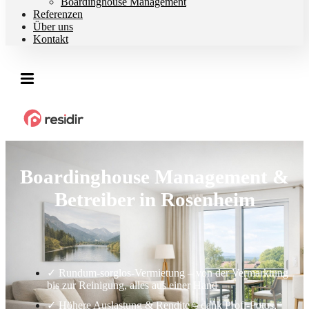
Boardinghouse Management
Referenzen
Über uns
Kontakt
Boardinghouse Management &
Betreiber in Rosenheim
✓ Rundum-sorglos-Vermietung – von der Vermarktung
bis zur Reinigung, alles aus einer Hand
✓ Höhere Auslastung & Rendite – dank Profi-Fotos,