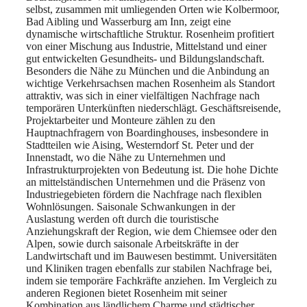
selbst, zusammen mit umliegenden Orten wie Kolbermoor,
Bad Aibling und Wasserburg am Inn, zeigt eine
dynamische wirtschaftliche Struktur. Rosenheim profitiert
von einer Mischung aus Industrie, Mittelstand und einer
gut entwickelten Gesundheits- und Bildungslandschaft.
Besonders die Nähe zu München und die Anbindung an
wichtige Verkehrsachsen machen Rosenheim als Standort
attraktiv, was sich in einer vielfältigen Nachfrage nach
temporären Unterkünften niederschlägt. Geschäftsreisende,
Projektarbeiter und Monteure zählen zu den
Hauptnachfragern von Boardinghouses, insbesondere in
Stadtteilen wie Aising, Westerndorf St. Peter und der
Innenstadt, wo die Nähe zu Unternehmen und
Infrastrukturprojekten von Bedeutung ist. Die hohe Dichte
an mittelständischen Unternehmen und die Präsenz von
Industriegebieten fördern die Nachfrage nach flexiblen
Wohnlösungen. Saisonale Schwankungen in der
Auslastung werden oft durch die touristische
Anziehungskraft der Region, wie dem Chiemsee oder den
Alpen, sowie durch saisonale Arbeitskräfte in der
Landwirtschaft und im Bauwesen bestimmt. Universitäten
und Kliniken tragen ebenfalls zur stabilen Nachfrage bei,
indem sie temporäre Fachkräfte anziehen. Im Vergleich zu
anderen Regionen bietet Rosenheim mit seiner
Kombination aus ländlichem Charme und städtischer