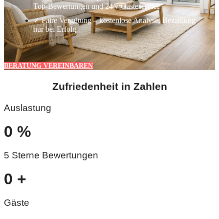
Top-Bewertungen und 24/7 Gästeservice
✓ Faire Vergütung – kostenlose Analyse, Bezahlung
nur bei Erfolg
BERATUNG VEREINBAREN
Zufriedenheit in Zahlen
Auslastung
0
%
5 Sterne Bewertungen
0
+
Gäste