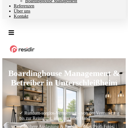
Boardinghouse Management
Referenzen
Über uns
Kontakt
Boardinghouse Management &
Betreiber in Unterschleißheim
✓ Rundum-sorglos-Vermietung – von der Vermarktung
bis zur Reinigung, alles aus einer Hand
✓ Höhere Auslastung & Rendite – dank Profi-Fotos,