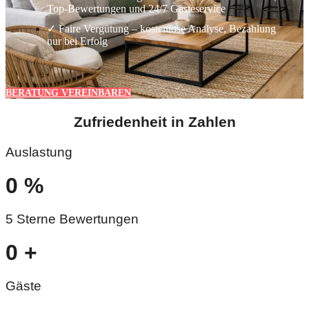
Top-Bewertungen und 24/7 Gästeservice
✓ Faire Vergütung – kostenlose Analyse, Bezahlung
nur bei Erfolg
BERATUNG VEREINBAREN
Zufriedenheit in Zahlen
Auslastung
0
%
5 Sterne Bewertungen
0
+
Gäste