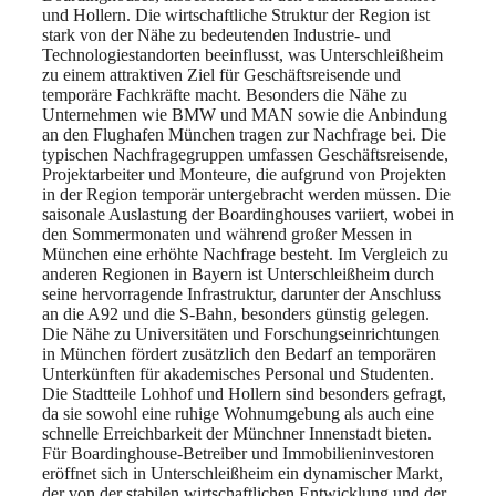
und Hollern. Die wirtschaftliche Struktur der Region ist
stark von der Nähe zu bedeutenden Industrie- und
Technologiestandorten beeinflusst, was Unterschleißheim
zu einem attraktiven Ziel für Geschäftsreisende und
temporäre Fachkräfte macht. Besonders die Nähe zu
Unternehmen wie BMW und MAN sowie die Anbindung
an den Flughafen München tragen zur Nachfrage bei. Die
typischen Nachfragegruppen umfassen Geschäftsreisende,
Projektarbeiter und Monteure, die aufgrund von Projekten
in der Region temporär untergebracht werden müssen. Die
saisonale Auslastung der Boardinghouses variiert, wobei in
den Sommermonaten und während großer Messen in
München eine erhöhte Nachfrage besteht. Im Vergleich zu
anderen Regionen in Bayern ist Unterschleißheim durch
seine hervorragende Infrastruktur, darunter der Anschluss
an die A92 und die S-Bahn, besonders günstig gelegen.
Die Nähe zu Universitäten und Forschungseinrichtungen
in München fördert zusätzlich den Bedarf an temporären
Unterkünften für akademisches Personal und Studenten.
Die Stadtteile Lohhof und Hollern sind besonders gefragt,
da sie sowohl eine ruhige Wohnumgebung als auch eine
schnelle Erreichbarkeit der Münchner Innenstadt bieten.
Für Boardinghouse-Betreiber und Immobilieninvestoren
eröffnet sich in Unterschleißheim ein dynamischer Markt,
der von der stabilen wirtschaftlichen Entwicklung und der