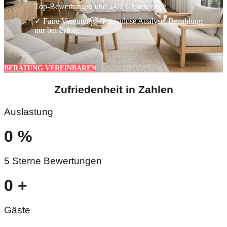
Top-Bewertungen und 24/7 Gästeservice
✓ Faire Vergütung – kostenlose Analyse, Bezahlung
nur bei Erfolg
BERATUNG VEREINBAREN
Zufriedenheit in Zahlen
Auslastung
0
%
5 Sterne Bewertungen
0
+
Gäste