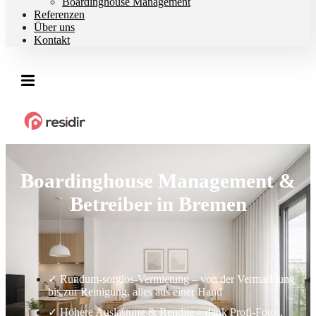
Boardinghouse Management
Referenzen
Über uns
Kontakt
Boardinghouse Management &
Betreiber in Bremen
✓ Rundum-sorglos-Vermietung – von der Vermarktung
bis zur Reinigung, alles aus einer Hand
✓ Höhere Auslastung & Rendite – dank Profi-Fotos,