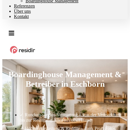
Boardinghouse Management
Referenzen
Über uns
Kontakt
Boardinghouse Management &
Betreiber in Eschborn
✓ Rundum-sorglos-Vermietung – von der Vermarktung
bis zur Reinigung, alles aus einer Hand
✓ Höhere Auslastung & Rendite – dank Profi-Fotos,