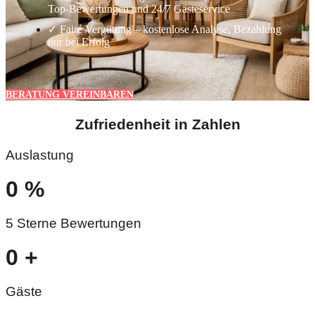
Top-Bewertungen und 24/7 Gästeservice
✓ Faire Vergütung – kostenlose Analyse, Bezahlung
nur bei Erfolg
BERATUNG VEREINBAREN
Zufriedenheit in Zahlen
Auslastung
0
%
5 Sterne Bewertungen
0
+
Gäste