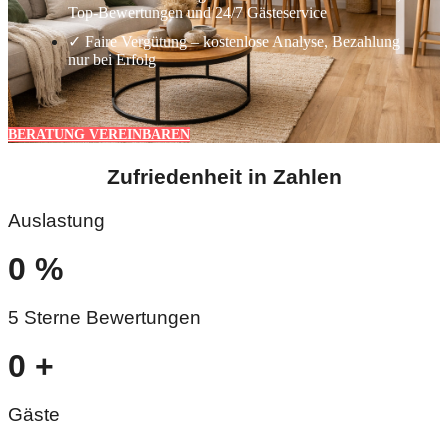
Top-Bewertungen und 24/7 Gästeservice
✓ Faire Vergütung – kostenlose Analyse, Bezahlung
nur bei Erfolg
BERATUNG VEREINBAREN
Zufriedenheit in Zahlen
Auslastung
0
%
5 Sterne Bewertungen
0
+
Gäste