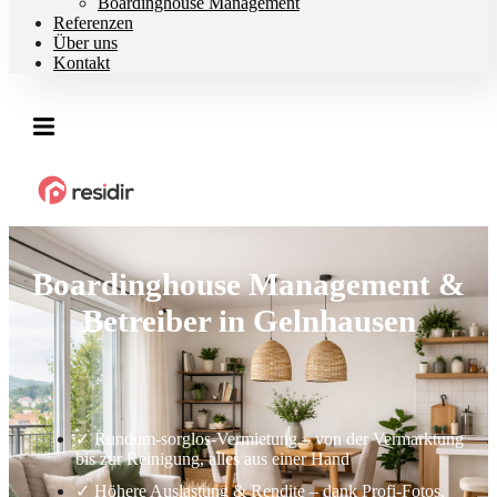
Boardinghouse Management
Referenzen
Über uns
Kontakt
Boardinghouse Management &
Betreiber in Gelnhausen
✓ Rundum-sorglos-Vermietung – von der Vermarktung
bis zur Reinigung, alles aus einer Hand
✓ Höhere Auslastung & Rendite – dank Profi-Fotos,