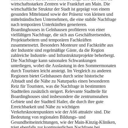
wirtschaftsstarken Zentren wie Frankfurt am Main. Die
wirtschaftliche Struktur der Stadt ist geprägt von einem
gesunden Mittelstand sowie der Präsenz von kleinen und
mittelständischen Unternehmen, die eine stabile Nachfrage
nach temporären Unterkünften generieren.
Boardinghouses in Gelnhausen profitieren von einer
vielfältigen Nachfrage, die sich aus Geschäftsreisenden,
Projektarbeitern und temporären Fachkräften
zusammensetzt. Besonders Monteure und Fachkräfte aus
der Industrie sind regelmäßige Gäste, da die Region
zahlreiche Industrie- und Infrastrukturprojekte beherbergt.
Die Nachfrage kann saisonalen Schwankungen
unterliegen, wobei die Auslastung in den Sommermonaten
durch Touristen leicht ansteigt. Im Vergleich zu anderen
Regionen bietet Gelnhausen durch seine historische
Altstadt und die Nähe zu Naturparks einen besonderen
Reiz für Touristen, was die Nachfrage in bestimmten
Stadtteilen zusätzlich steigert. Relevante Stadtteile für
Boardinghouses sind insbesondere die zentrumsnahen
Gebiete und der Stadtteil Hailer, die durch ihre gute
Erreichbarkeit und Nähe zu wichtigen
Verkehrsknotenpunkten wie der A66 attraktiv sind. Die
Bedeutung von regionalen Bildungs- und
Gesundheitseinrichtungen, wie der Main-Kinzig-Kliniken,
trägt ebenfalls zur kontinuierlichen Nachfrage bei.