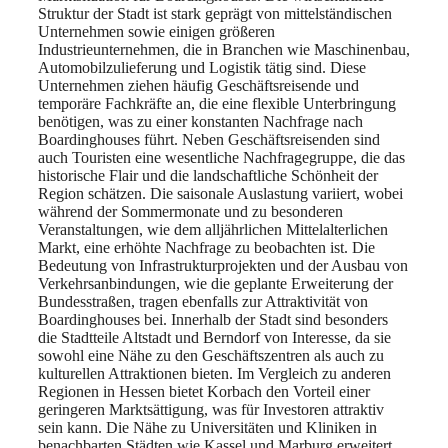
Struktur der Stadt ist stark geprägt von mittelständischen
Unternehmen sowie einigen größeren
Industrieunternehmen, die in Branchen wie Maschinenbau,
Automobilzulieferung und Logistik tätig sind. Diese
Unternehmen ziehen häufig Geschäftsreisende und
temporäre Fachkräfte an, die eine flexible Unterbringung
benötigen, was zu einer konstanten Nachfrage nach
Boardinghouses führt. Neben Geschäftsreisenden sind
auch Touristen eine wesentliche Nachfragegruppe, die das
historische Flair und die landschaftliche Schönheit der
Region schätzen. Die saisonale Auslastung variiert, wobei
während der Sommermonate und zu besonderen
Veranstaltungen, wie dem alljährlichen Mittelalterlichen
Markt, eine erhöhte Nachfrage zu beobachten ist. Die
Bedeutung von Infrastrukturprojekten und der Ausbau von
Verkehrsanbindungen, wie die geplante Erweiterung der
Bundesstraßen, tragen ebenfalls zur Attraktivität von
Boardinghouses bei. Innerhalb der Stadt sind besonders
die Stadtteile Altstadt und Berndorf von Interesse, da sie
sowohl eine Nähe zu den Geschäftszentren als auch zu
kulturellen Attraktionen bieten. Im Vergleich zu anderen
Regionen in Hessen bietet Korbach den Vorteil einer
geringeren Marktsättigung, was für Investoren attraktiv
sein kann. Die Nähe zu Universitäten und Kliniken in
benachbarten Städten wie Kassel und Marburg erweitert