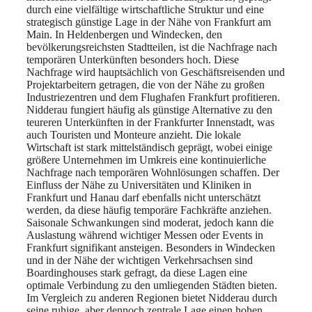
durch eine vielfältige wirtschaftliche Struktur und eine
strategisch günstige Lage in der Nähe von Frankfurt am
Main. In Heldenbergen und Windecken, den
bevölkerungsreichsten Stadtteilen, ist die Nachfrage nach
temporären Unterkünften besonders hoch. Diese
Nachfrage wird hauptsächlich von Geschäftsreisenden und
Projektarbeitern getragen, die von der Nähe zu großen
Industriezentren und dem Flughafen Frankfurt profitieren.
Nidderau fungiert häufig als günstige Alternative zu den
teureren Unterkünften in der Frankfurter Innenstadt, was
auch Touristen und Monteure anzieht. Die lokale
Wirtschaft ist stark mittelständisch geprägt, wobei einige
größere Unternehmen im Umkreis eine kontinuierliche
Nachfrage nach temporären Wohnlösungen schaffen. Der
Einfluss der Nähe zu Universitäten und Kliniken in
Frankfurt und Hanau darf ebenfalls nicht unterschätzt
werden, da diese häufig temporäre Fachkräfte anziehen.
Saisonale Schwankungen sind moderat, jedoch kann die
Auslastung während wichtiger Messen oder Events in
Frankfurt signifikant ansteigen. Besonders in Windecken
und in der Nähe der wichtigen Verkehrsachsen sind
Boardinghouses stark gefragt, da diese Lagen eine
optimale Verbindung zu den umliegenden Städten bieten.
Im Vergleich zu anderen Regionen bietet Nidderau durch
seine ruhige, aber dennoch zentrale Lage einen hohen