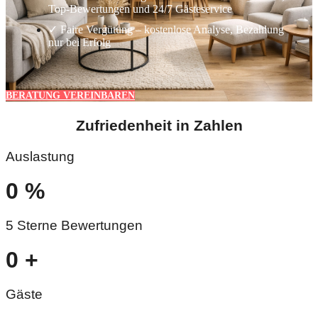
Top-Bewertungen und 24/7 Gästeservice
✓ Faire Vergütung – kostenlose Analyse, Bezahlung
nur bei Erfolg
BERATUNG VEREINBAREN
Zufriedenheit in Zahlen
Auslastung
0
%
5 Sterne Bewertungen
0
+
Gäste