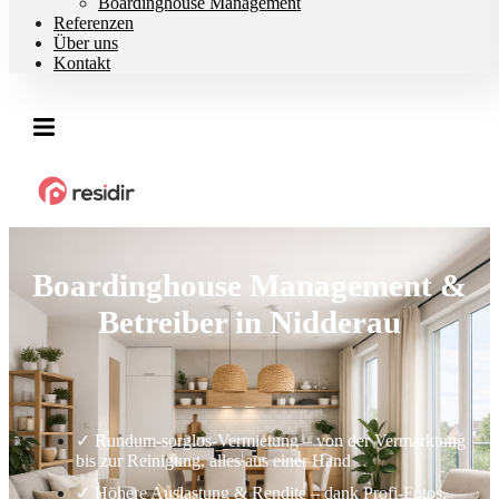
Boardinghouse Management
Referenzen
Über uns
Kontakt
Boardinghouse Management &
Betreiber in Nidderau
✓ Rundum-sorglos-Vermietung – von der Vermarktung
bis zur Reinigung, alles aus einer Hand
✓ Höhere Auslastung & Rendite – dank Profi-Fotos,