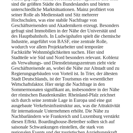
sind die größten Städte des Bundeslandes und bieten
unterschiedliche Marktsituationen. Mainz profitiert von
seiner Rolle als Medienstadt und Sitz mehrerer
Hochschulen, was eine stabile Nachfrage von
Geschäftsreisenden und Akademikern erzeugt. Besonders
gefragt sind Immobilien in der Nähe der Universität und
des Hauptbahnhofs. In Ludwigshafen spielt die chemische
Industrie, angeführt von BASF, eine zentrale Rolle,
wodurch vor allem Projektarbeiter und temporäre
Fachkräfte Wohnmöglichkeiten suchen. Hier sind
Stadtteile wie Süd und Nord besonders relevant. Koblenz
als Verwaltungs- und Dienstleistungszentrum zieht viele
Geschäftsreisende an, wobei die Nähe zur Altstadt und zu
Regierungsgebäuden von Vorteil ist. In Trier, der ältesten
Stadt Deutschlands, ist der Tourismus ein wesentlicher
Wirtschaftsfaktor. Hier steigt die Nachfrage in den
Sommermonaten signifikant an, insbesondere in der Nähe
der römischen Baudenkmäler. Rheinland-Pfalz zeichnet
sich durch seine zentrale Lage in Europa und eine gut
ausgebaute Verkehrsinfrastruktur aus, was die Attraktivität
für internationale Unternehmen erhöht. Die Nähe zu
Nachbarländern wie Frankreich und Luxemburg verstärkt
diesen Effekt. Boardinghouse-Betreiber sollten sich auf
saisonale Schwankungen einstellen, die stark von
regionalen Events und der touristischen Anziehungskraft