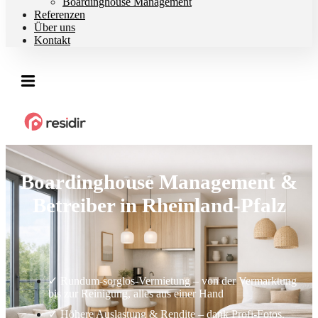
Boardinghouse Management
Referenzen
Über uns
Kontakt
Boardinghouse Management &
Betreiber in Rheinland-Pfalz
✓ Rundum-sorglos-Vermietung – von der Vermarktung
bis zur Reinigung, alles aus einer Hand
✓ Höhere Auslastung & Rendite – dank Profi-Fotos,