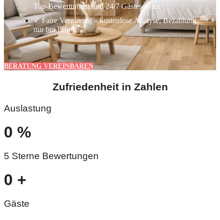
Top-Bewertungen und 24/7 Gästeservice
✓ Faire Vergütung – kostenlose Analyse, Bezahlung
nur bei Erfolg
BERATUNG VEREINBAREN
Zufriedenheit in Zahlen
Auslastung
0
%
5 Sterne Bewertungen
0
+
Gäste