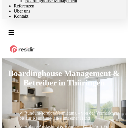
Boardinghouse Management
Referenzen
Über uns
Kontakt
Boardinghouse Management &
Betreiber in Thüringen
✓ Rundum-sorglos-Vermietung – von der Vermarktung
bis zur Reinigung, alles aus einer Hand
✓ Höhere Auslastung & Rendite – dank Profi-Fotos,