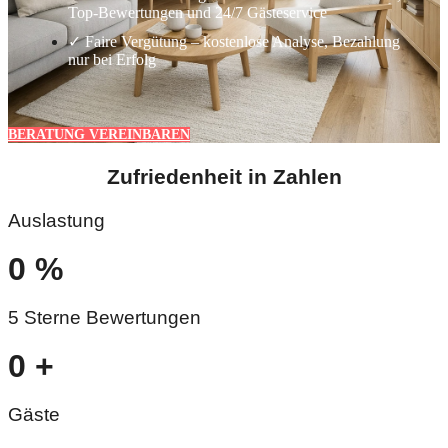
Top-Bewertungen und 24/7 Gästeservice
✓ Faire Vergütung – kostenlose Analyse, Bezahlung
nur bei Erfolg
BERATUNG VEREINBAREN
Zufriedenheit in Zahlen
Auslastung
0
%
5 Sterne Bewertungen
0
+
Gäste