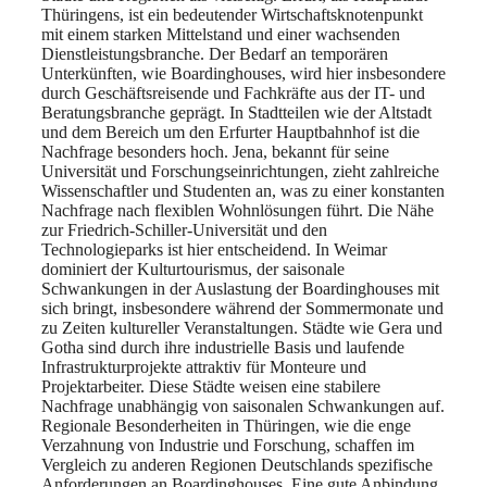
Thüringens, ist ein bedeutender Wirtschaftsknotenpunkt
mit einem starken Mittelstand und einer wachsenden
Dienstleistungsbranche. Der Bedarf an temporären
Unterkünften, wie Boardinghouses, wird hier insbesondere
durch Geschäftsreisende und Fachkräfte aus der IT- und
Beratungsbranche geprägt. In Stadtteilen wie der Altstadt
und dem Bereich um den Erfurter Hauptbahnhof ist die
Nachfrage besonders hoch. Jena, bekannt für seine
Universität und Forschungseinrichtungen, zieht zahlreiche
Wissenschaftler und Studenten an, was zu einer konstanten
Nachfrage nach flexiblen Wohnlösungen führt. Die Nähe
zur Friedrich-Schiller-Universität und den
Technologieparks ist hier entscheidend. In Weimar
dominiert der Kulturtourismus, der saisonale
Schwankungen in der Auslastung der Boardinghouses mit
sich bringt, insbesondere während der Sommermonate und
zu Zeiten kultureller Veranstaltungen. Städte wie Gera und
Gotha sind durch ihre industrielle Basis und laufende
Infrastrukturprojekte attraktiv für Monteure und
Projektarbeiter. Diese Städte weisen eine stabilere
Nachfrage unabhängig von saisonalen Schwankungen auf.
Regionale Besonderheiten in Thüringen, wie die enge
Verzahnung von Industrie und Forschung, schaffen im
Vergleich zu anderen Regionen Deutschlands spezifische
Anforderungen an Boardinghouses. Eine gute Anbindung