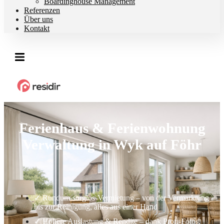
Boardinghouse Management
Referenzen
Über uns
Kontakt
Ferienhaus & Ferienwohnung
Verwaltung in Wyk auf Föhr
✓ Rundum-sorglos-Vermietung – von der Vermarktung
bis zur Reinigung, alles aus einer Hand
✓ Höhere Auslastung & Rendite – dank Profi-Fotos,