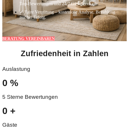
Top-Bewertungen und 24/7 Gästeservice
✓ Faire Vergütung – kostenlose Analyse, Bezahlung
nur bei Erfolg.
BERATUNG VEREINBAREN
Zufriedenheit in Zahlen
Auslastung
0
%
5 Sterne Bewertungen
0
+
Gäste