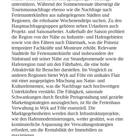
unterstützen. Während der Sommermonate übersteigt die
Tourismusnachfrage ebenso wie die Nachfrage nach
Ferienunterkünften aus nahegelegenen Städten und
Regionen, die erholsame Wochenendtrips suchen. Zu den
Hauptnachfragegruppen gehören neben Urlaubern auch
Projekt- und Saisonarbeiter. Außerhalb der Saison profitiert
die Region von der Nähe zu Industrie- und Hafengebieten
sowie von den Fähren nach Dänemark, was die Präsenz
temporärer Fachkräfte und Monteure erhöht. Relevante
Stadtteile für Ferienunterkünfte sind insbesondere der
Südstrand mit seiner Nähe zur Strandpromenade sowie die
Hafenregion rund um den Fährhafen, die eine hohe
Attraktivität für Besucher darstellen. Im Vergleich zu
anderen Regionen bietet Wyk auf Föhr ein unikales Flair
mit einer ausgeprägten Mischung aus Natur- und
Kulturelementen, was die Nachfrage nach hochwertigen
Unterkünften verstärkt. Die Fähigkeit, saisonale
Schwankungen durch flexible Preisgestaltung und gezielte
Marketingstrategien auszugleichen, ist für die Ferienhaus
Verwaltung in Wyk auf Föhr essenziell. Die
Marktgegebenheiten werden durch Infrastrukturprojekte,
wie den Hafenmodernisierungen, weiter gestützt, was eine
kontinuierliche Anpassung der Verwaltungsstrategien
erfordert, um die Rentabilität der Immobilien zu
maximieren.