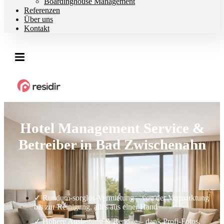
Boardinghouse Management
Referenzen
Über uns
Kontakt
Hotel Management Service &
Betreiber in Bad Zwischenahn
✓ Rundum-sorglos-Vermietung – von der Vermarktung
bis zur Reinigung, alles aus einer Hand
✓ Höhere Auslastung & Rendite – dank Profi-Fotos,