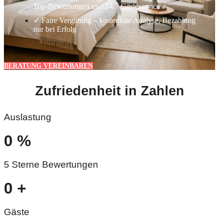
Top-Bewertungen und 24/7 Gästeservice
✓ Faire Vergütung – kostenlose Analyse, Bezahlung
nur bei Erfolg
BERATUNG VEREINBAREN
Zufriedenheit in Zahlen
Auslastung
0
%
5 Sterne Bewertungen
0
+
Gäste