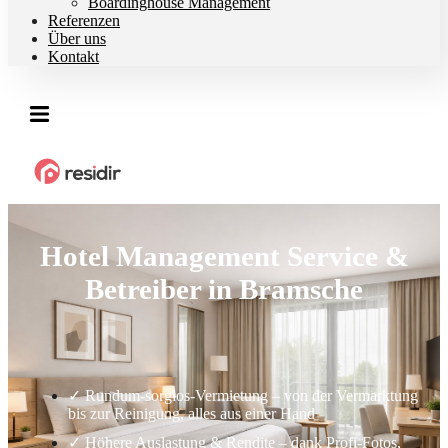
Boardinghouse Management
Referenzen
Über uns
Kontakt
Hotel Management Service &
Betreiber in Bramsche
✓ Rundum-sorglos-Vermietung – von der Vermarktung
bis zur Reinigung, alles aus einer Hand
✓ Höhere Auslastung & Rendite – dank Profi-Fotos,