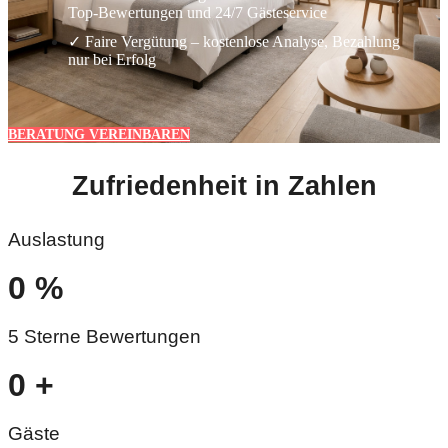
Top-Bewertungen und 24/7 Gästeservice
✓ Faire Vergütung – kostenlose Analyse, Bezahlung
nur bei Erfolg
BERATUNG VEREINBAREN
Zufriedenheit in Zahlen
Auslastung
0
%
5 Sterne Bewertungen
0
+
Gäste