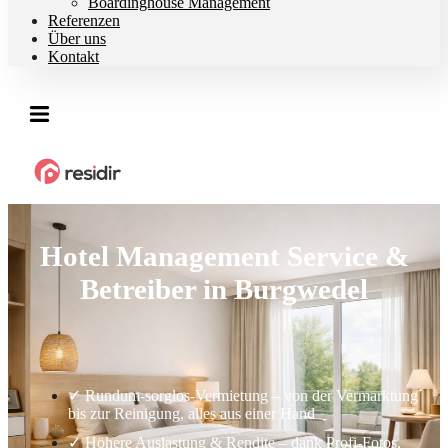
Boardinghouse Management
Referenzen
Über uns
Kontakt
Hotel Management Service &
Betreiber in Burgwedel
✓ Rundum-sorglos-Vermietung – von der Vermarktung
bis zur Reinigung, alles aus einer Hand
✓ Höhere Auslastung & Rendite – dank Profi-Fotos,