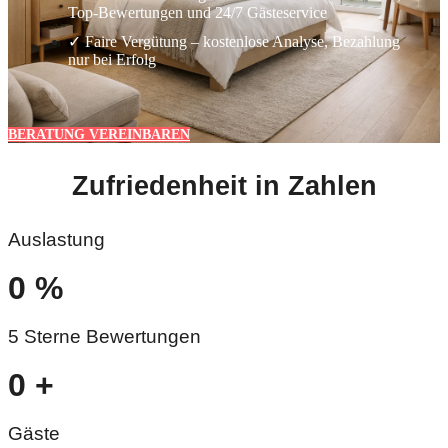
Top-Bewertungen und 24/7 Gästeservice
✓ Faire Vergütung – kostenlose Analyse, Bezahlung
nur bei Erfolg
BERATUNG VEREINBAREN
Zufriedenheit in Zahlen
Auslastung
0
%
5 Sterne Bewertungen
0
+
Gäste