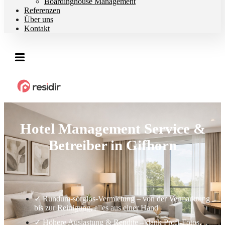
Boardinghouse Management
Referenzen
Über uns
Kontakt
Hotel Management Service &
Betreiber in Gifhorn
✓ Rundum-sorglos-Vermietung – von der Vermarktung
bis zur Reinigung, alles aus einer Hand
✓ Höhere Auslastung & Rendite – dank Profi-Fotos,