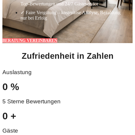
Top-Bewertungen und 24/7 Gästeservice
✓ Faire Vergütung – kostenlose Analyse, Bezahlung
nur bei Erfolg
BERATUNG VEREINBAREN
Zufriedenheit in Zahlen
Auslastung
0
%
5 Sterne Bewertungen
0
+
Gäste