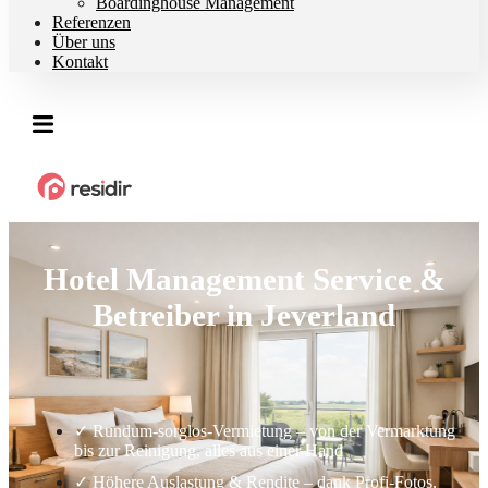
Boardinghouse Management
Referenzen
Über uns
Kontakt
Hotel Management Service &
Betreiber in Jeverland
✓ Rundum-sorglos-Vermietung – von der Vermarktung
bis zur Reinigung, alles aus einer Hand
✓ Höhere Auslastung & Rendite – dank Profi-Fotos,