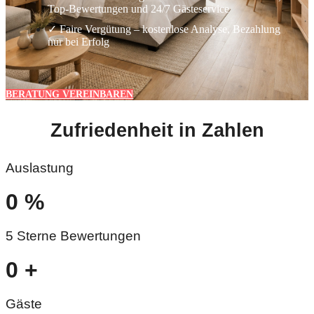
Top-Bewertungen und 24/7 Gästeservice
✓ Faire Vergütung – kostenlose Analyse, Bezahlung
nur bei Erfolg
BERATUNG VEREINBAREN
Zufriedenheit in Zahlen
Auslastung
0
%
5 Sterne Bewertungen
0
+
Gäste