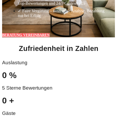
Top-Bewertungen und 24/7 Gästeservice
✓ Faire Vergütung – kostenlose Analyse, Bezahlung
nur bei Erfolg
BERATUNG VEREINBAREN
Zufriedenheit in Zahlen
Auslastung
0
%
5 Sterne Bewertungen
0
+
Gäste