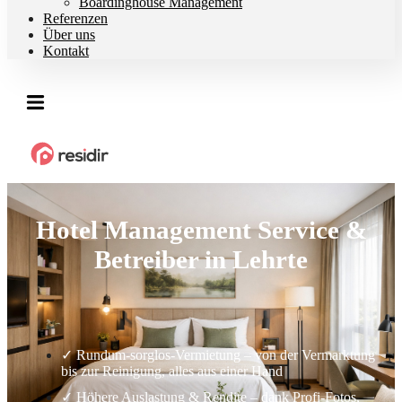
Boardinghouse Management
Referenzen
Über uns
Kontakt
Hotel Management Service &
Betreiber in Lehrte
✓ Rundum-sorglos-Vermietung – von der Vermarktung
bis zur Reinigung, alles aus einer Hand
✓ Höhere Auslastung & Rendite – dank Profi-Fotos,