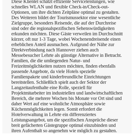
Diese Klientel schätzt effiziente Serviceleistungen, wie
schnelles WLAN und flexible Check-in/Check-out-
Optionen, um ihre dichten Zeitpläne optimal zu gestalten.
Des Weiteren bildet der Tourismussektor eine wesentliche
Zielgruppe, besonders Reisende, die auf der Durchreise
sind oder die regionalspezifischen Sehenswürdigkeiten
erkunden möchten. Diese Gäste verweilen im Durchschnitt
kürzer, oft nur 1-3 Tage, wobei Wochenendreisende einen
erheblichen Anteil ausmachen. Aufgrund der Nähe zur
Direktverbindung nach Hannover ziehen auch
Messebesucher Lehrte als günstige Alternative in Betracht.
Familien, die die umliegenden Natur- und
Freizeitmöglichkeiten nutzen möchten, finden ebenfalls
passende Angebote, da viele Hotels spezielle
Familienpakete und kinderfreundliche Einrichtungen
bereitstellen. Schließlich spielt auch der Sektor der
Langzeitaufenthalte eine Rolle, speziell für
Projektmitarbeiter im industriellen und landwirtschaftlichen
Bereich, die mehrere Wochen bis Monate vor Ort sind und
daher Wert auf eine wohnliche Atmosphäre sowie
Küchenmöglichkeiten legen. Somit erfordert die
Hotelverwaltung in Lehrte ein differenziertes
Leistungsangebot, um die spezifischen Ansprüche dieser
breit gefächerten Gästegruppe optimal einzubinden und
ihren Aufenthalt so angenehm wie möglich zu gestalten.