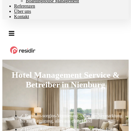
Boardinghouse Management
Referenzen
Über uns
Kontakt
Hotel Management Service &
Betreiber in Nienburg
✓ Rundum-sorglos-Vermietung – von der Vermarktung
bis zur Reinigung, alles aus einer Hand
✓ Höhere Auslastung & Rendite – dank Profi-Fotos,