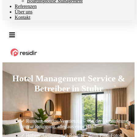
Boardinghouse Management
Referenzen
Über uns
Kontakt
Hotel Management Service &
Betreiber in Stuhr
✓ Rundum-sorglos-Vermietung – von der Vermarktung
bis zur Reinigung, alles aus einer Hand
✓ Höhere Auslastung & Rendite – dank Profi-Fotos,