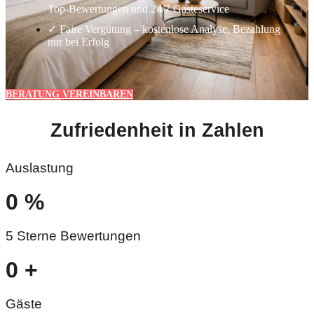
Top-Bewertungen und 24/7 Gästeservice
✓ Faire Vergütung – kostenlose Analyse, Bezahlung
nur bei Erfolg
BERATUNG VEREINBAREN
Zufriedenheit in Zahlen
Auslastung
0
%
5 Sterne Bewertungen
0
+
Gäste