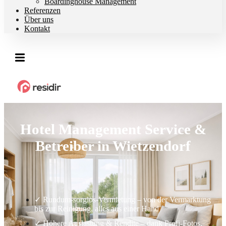
Boardinghouse Management
Referenzen
Über uns
Kontakt
Hotel Management Service &
Betreiber in Wietzendorf
✓ Rundum-sorglos-Vermietung – von der Vermarktung
bis zur Reinigung, alles aus einer Hand
✓ Höhere Auslastung & Rendite – dank Profi-Fotos,