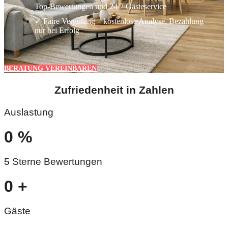
Top-Bewertungen und 24/7 Gästeservice
✓ Faire Vergütung – kostenlose Analyse, Bezahlung
nur bei Erfolg
BERATUNG VEREINBAREN
Zufriedenheit in Zahlen
Auslastung
0
%
5 Sterne Bewertungen
0
+
Gäste