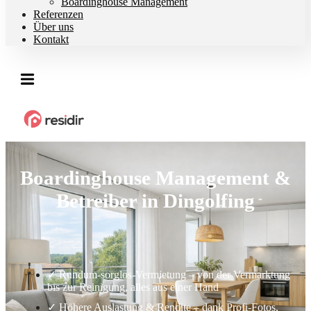
Boardinghouse Management
Referenzen
Über uns
Kontakt
Boardinghouse Management &
Betreiber in Dingolfing
✓ Rundum-sorglos-Vermietung – von der Vermarktung
bis zur Reinigung, alles aus einer Hand
✓ Höhere Auslastung & Rendite – dank Profi-Fotos,