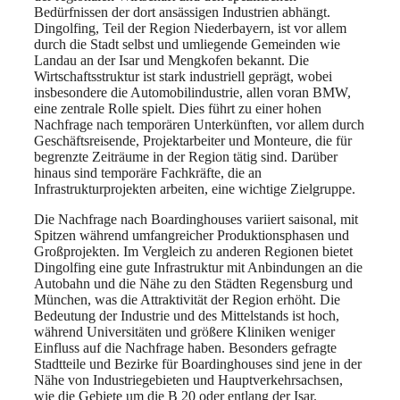
Bedürfnissen der dort ansässigen Industrien abhängt.
Dingolfing, Teil der Region Niederbayern, ist vor allem
durch die Stadt selbst und umliegende Gemeinden wie
Landau an der Isar und Mengkofen bekannt. Die
Wirtschaftsstruktur ist stark industriell geprägt, wobei
insbesondere die Automobilindustrie, allen voran BMW,
eine zentrale Rolle spielt. Dies führt zu einer hohen
Nachfrage nach temporären Unterkünften, vor allem durch
Geschäftsreisende, Projektarbeiter und Monteure, die für
begrenzte Zeiträume in der Region tätig sind. Darüber
hinaus sind temporäre Fachkräfte, die an
Infrastrukturprojekten arbeiten, eine wichtige Zielgruppe.
Die Nachfrage nach Boardinghouses variiert saisonal, mit
Spitzen während umfangreicher Produktionsphasen und
Großprojekten. Im Vergleich zu anderen Regionen bietet
Dingolfing eine gute Infrastruktur mit Anbindungen an die
Autobahn und die Nähe zu den Städten Regensburg und
München, was die Attraktivität der Region erhöht. Die
Bedeutung der Industrie und des Mittelstands ist hoch,
während Universitäten und größere Kliniken weniger
Einfluss auf die Nachfrage haben. Besonders gefragte
Stadtteile und Bezirke für Boardinghouses sind jene in der
Nähe von Industriegebieten und Hauptverkehrsachsen,
wie die Gebiete um die B 20 oder entlang der Isar.