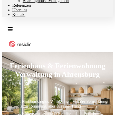
Boardinghouse Management
Referenzen
Über uns
Kontakt
Ferienhaus & Ferienwohnung
Verwaltung in Ahrensburg
✓ Rundum-sorglos-Vermietung – von der Vermarktung
bis zur Reinigung, alles aus einer Hand
✓ Höhere Auslastung & Rendite – dank Profi-Fotos,