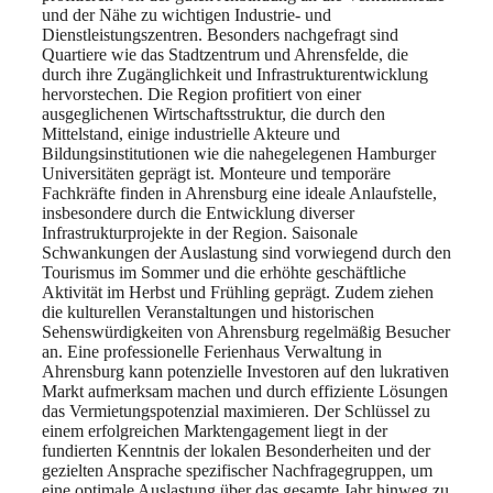
und der Nähe zu wichtigen Industrie- und
Dienstleistungszentren. Besonders nachgefragt sind
Quartiere wie das Stadtzentrum und Ahrensfelde, die
durch ihre Zugänglichkeit und Infrastrukturentwicklung
hervorstechen. Die Region profitiert von einer
ausgeglichenen Wirtschaftsstruktur, die durch den
Mittelstand, einige industrielle Akteure und
Bildungsinstitutionen wie die nahegelegenen Hamburger
Universitäten geprägt ist. Monteure und temporäre
Fachkräfte finden in Ahrensburg eine ideale Anlaufstelle,
insbesondere durch die Entwicklung diverser
Infrastrukturprojekte in der Region. Saisonale
Schwankungen der Auslastung sind vorwiegend durch den
Tourismus im Sommer und die erhöhte geschäftliche
Aktivität im Herbst und Frühling geprägt. Zudem ziehen
die kulturellen Veranstaltungen und historischen
Sehenswürdigkeiten von Ahrensburg regelmäßig Besucher
an. Eine professionelle Ferienhaus Verwaltung in
Ahrensburg kann potenzielle Investoren auf den lukrativen
Markt aufmerksam machen und durch effiziente Lösungen
das Vermietungspotenzial maximieren. Der Schlüssel zu
einem erfolgreichen Marktengagement liegt in der
fundierten Kenntnis der lokalen Besonderheiten und der
gezielten Ansprache spezifischer Nachfragegruppen, um
eine optimale Auslastung über das gesamte Jahr hinweg zu