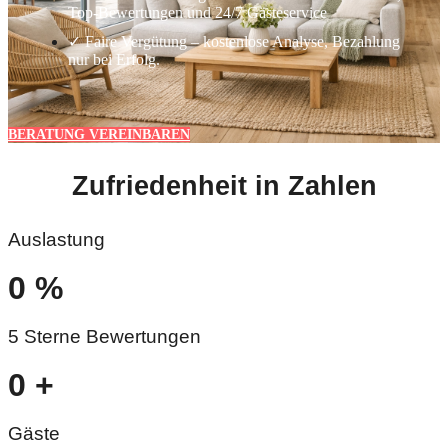
Top-Bewertungen und 24/7 Gästeservice
✓ Faire Vergütung – kostenlose Analyse, Bezahlung
nur bei Erfolg.
BERATUNG VEREINBAREN
Zufriedenheit in Zahlen
Auslastung
0
%
5 Sterne Bewertungen
0
+
Gäste