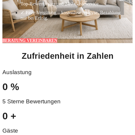
Top-Bewertungen und 24/7 Gästeservice
✓ Faire Vergütung – kostenlose Analyse, Bezahlung
nur bei Erfolg.
BERATUNG VEREINBAREN
Zufriedenheit in Zahlen
Auslastung
0
%
5 Sterne Bewertungen
0
+
Gäste