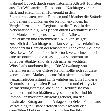
während Lübeck durch seine historische Altstadt Touristen
aus aller Welt anzieht. Die saisonale Nachfrage variiert
stark und erreicht ihren Höhepunkt in den
Sommermonaten, wenn Familien und Urlauber die Strände
und Sehenswürdigkeiten der Region erkunden. Im
Vergleich zu anderen Regionen ist die Ostsee in der
Nebensaison ruhig, was jedoch durch Geschäftsreisende
und Monteure kompensiert wird. Die Nähe zu
Universitäten und renommierten Kliniken steigert
zusätzlich die Nachfrage nach kurzzeitigen Unterkünften,
besonders im Bereich der temporären Fachkräfte. Beliebte
Bezirke wie Warnemünde in Rostock verzeichnen dabei
eine besonders hohe Auslastung, da sie sowohl für
Urlauber attraktiv sind als auch nahe an wichtigen
Wirtschaftsstandorten liegen. Die Verwaltung von
Ferienhäusern in der Ostsee-Region sollte sich auf diese
verschiedenen Marktsegmente fokussieren, um eine
ganzjährige Auslastung zu gewährleisten. Eine fundierte
Kenntnis der regionalen Besonderheiten und eine gezielte
Vermarktungsstrategie, die auf die Bedürfnisse von
Urlaubern und Fachkräften zugeschnitten ist, sind für
Immobilieninvestoren ausschlaggebend, um den
maximalen Ertrag aus ihrer Anlage zu erzielen. Ferienhaus
Verwaltung in Ostsee erfordert somit sowohl eine
sorgfältige Marktanalyse als auch eine flexible