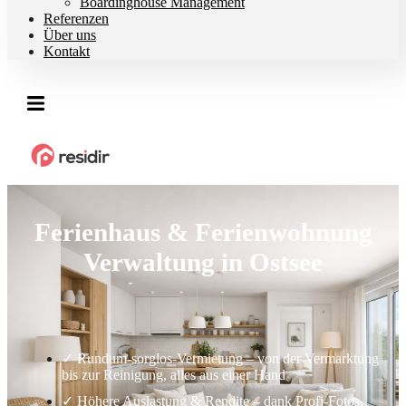
Boardinghouse Management
Referenzen
Über uns
Kontakt
Ferienhaus & Ferienwohnung
Verwaltung in Ostsee
✓ Rundum-sorglos-Vermietung – von der Vermarktung
bis zur Reinigung, alles aus einer Hand
✓ Höhere Auslastung & Rendite – dank Profi-Fotos,