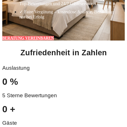
Top-Bewertungen und 24/7 Gästeservice
✓ Faire Vergütung – kostenlose Analyse, Bezahlung
nur bei Erfolg
BERATUNG VEREINBAREN
Zufriedenheit in Zahlen
Auslastung
0
%
5 Sterne Bewertungen
0
+
Gäste