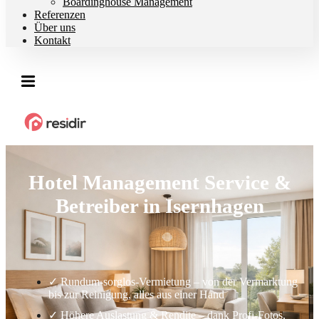
Boardinghouse Management
Referenzen
Über uns
Kontakt
Hotel Management Service &
Betreiber in Isernhagen
✓ Rundum-sorglos-Vermietung – von der Vermarktung
bis zur Reinigung, alles aus einer Hand
✓ Höhere Auslastung & Rendite – dank Profi-Fotos,