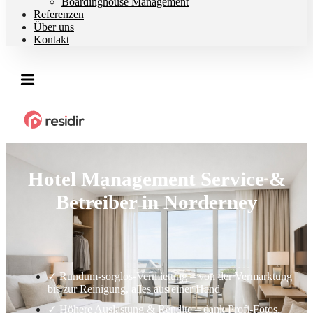
Boardinghouse Management
Referenzen
Über uns
Kontakt
Hotel Management Service &
Betreiber in Norderney
✓ Rundum-sorglos-Vermietung – von der Vermarktung
bis zur Reinigung, alles aus einer Hand
✓ Höhere Auslastung & Rendite – dank Profi-Fotos,