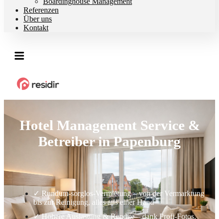
Boardinghouse Management
Referenzen
Über uns
Kontakt
Hotel Management Service &
Betreiber in Papenburg
✓ Rundum-sorglos-Vermietung – von der Vermarktung
bis zur Reinigung, alles aus einer Hand
✓ Höhere Auslastung & Rendite – dank Profi-Fotos,