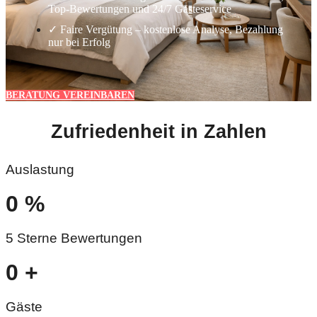
Top-Bewertungen und 24/7 Gästeservice
✓ Faire Vergütung – kostenlose Analyse, Bezahlung
nur bei Erfolg
BERATUNG VEREINBAREN
Zufriedenheit in Zahlen
Auslastung
0
%
5 Sterne Bewertungen
0
+
Gäste